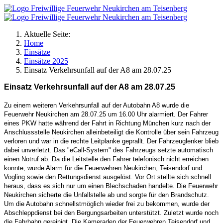
Aktuelle Seite:
Home
Einsätze
Einsätze 2025
Einsatz Verkehrsunfall auf der A8 am 28.07.25
Einsatz Verkehrsunfall auf der A8 am 28.07.25
Zu einem weiteren Verkehrsunfall auf der Autobahn A8 wurde die
Feuerwehr Neukirchen am 28.07.25 um 16.00 Uhr alarmiert. Der Fahrer
eines PKW hatte während der Fahrt in Richtung München kurz nach der
Anschlussstelle Neukirchen alleinbeteiligt die Kontrolle über sein Fahrzeug
verloren und war in die rechte Leitplanke geprallt. Der Fahrzeuglenker blieb
dabei unverletzt. Das "eCall-System" des Fahrzeugs setzte automatisch
einen Notruf ab. Da die Leitstelle den Fahrer telefonisch nicht erreichen
konnte, wurde Alarm für die Feuerwehren Neukirchen, Teisendorf und
Vogling sowie den Rettungsdienst ausgelöst. Vor Ort stellte sich schnell
heraus, dass es sich nur um einen Blechschaden handelte. Die Feuerwehr
Neukirchen sicherte die Unfallstelle ab und sorgte für den Brandschutz.
Um die Autobahn schnellstmöglich wieder frei zu bekommen, wurde der
Abschleppdienst bei den Bergungsarbeiten unterstützt. Zuletzt wurde noch
die Fahrbahn gereinigt. Die Kameraden der Feuerwehren Teisendorf und